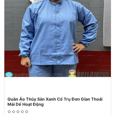
mẻ.
Màu sắc : Xanh
Kích thước : S-3XL Trọng lượng : 0.5kg
Giới tính : Unisex Nam nữ đều mặc được .
Tính năng : Thoáng khí, mồ hôi hấp thụ, chịu mài mòn, dễ
dàng rửa, chống bụi
Ứng dụng: Chế Biến thực phẩm, Bao Bì Thực Phẩm, Dược
Phẩm, Nướng, mỹ phẩm, dược phẩm, thủy sản...
Quy cách đóng gói : 1 bộ 1 gói, 1 thùng 10 bộ .
Quần áo thực phẩm may vải silk ngựa rất mịn, mặc mát hút
thấm mồ hôi.
Quần Áo Thủy Sản Xanh Cổ Trụ Đơn Gỉan Thoải
Mái Dể Hoạt Động
Nhà sản xuất : Công ty May Đồng Phục Việt An. Sản phẩm