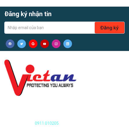
Đăng ký nhận tin
Đăng ký
Quần áo thủy sản
Nguyễn Văn Huyên, Xuân Đỉnh, Tây Hồ, Hà Nội, Việt Nam
Điện thoại:
0911.010205