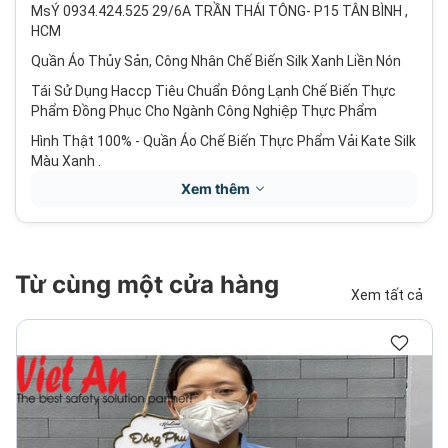
MsÝ 0934.424.525 29/6A TRẦN THÁI TÔNG- P15 TÂN BÌNH ,
HCM
Quần Áo Thủy Sản, Công Nhân Chế Biến Silk Xanh Liền Nón
Tái Sử Dụng Haccp Tiêu Chuẩn Đông Lạnh Chế Biến Thực
Phẩm Đồng Phục Cho Ngành Công Nghiệp Thực Phẩm
Hình Thật 100% - Quần Áo Chế Biến Thực Phẩm Vải Kate Silk
Màu Xanh .
Xem thêm
Từ cùng một cửa hàng
Xem tất cả
Tên sản phẩm: Quần áo Ngành công nghiệp thực phẩm
.Gồm :
Áo Tay ngắn cổ bẻ, nút, tay suông. đầy đủ sản phẩm - quý
khách vui lòng liên hệ chúng tôi để được nhận giá ưu đãi.
Mùa : Mùa hè mặc những bộ quần áo thực phẩm này rất mát