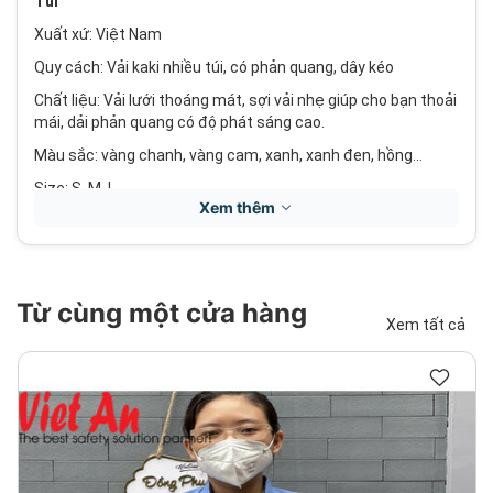
Túi
Xuất xứ: Việt Nam
Quy cách: Vải kaki nhiều túi, có phản quang, dây kéo
Chất liệu: Vải lưới thoáng mát, sợi vải nhẹ giúp cho bạn thoải
mái, dải phản quang có độ phát sáng cao.
Màu sắc: vàng chanh, vàng cam, xanh, xanh đen, hồng…
Size: S, M, L.
Xem thêm
Áo ghi lê lưới phản quang được ứng dụng trong các công
việc liên quan tới cộng đồng như: giao thông, cứu hoả, cứu
hộ, xây dựng, vệ sinh đô thị…
Áo bảo hộ có phản quang do công ty Việt An sản xuất với
Từ cùng một cửa hàng
nhiều mẫu mã khác nhau thể hiện đặc thù từng ngành nghề.
Xem tất cả
Công ty chúng tôi luôn đáp ứng theo đơn đặt hàng của quý
khách.