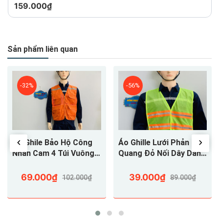
159.000₫
Sản phẩm liên quan
-32%
-56%
Áo Ghile Bảo Hộ Công
Áo Ghille Lưới Phản
Nhân Cam 4 Túi Vuông
Quang Đỏ Nối Dây Dành
Có Đai Phản Quang
Cho Kỹ Sư Công Nhân
Ngang Vai Cho Công
69.000₫
39.000₫
102.000₫
89.000₫
Nhân Kỹ Sư