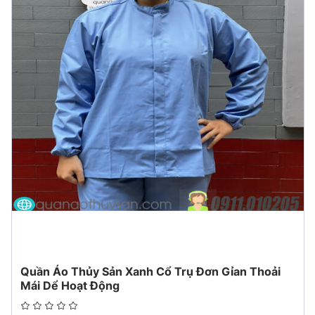
Chính sách đổi trả tại
Công ty TNHH SX TM May Việt An:
http://baoholaodongvietan.com/
Chấp nhận trả lại hàng nếu sản phẩm không như mô tả,
người mua thanh toán chi phí vận chuyển trả hàng lại, hoặc
giữ sản phẩm và đồng ý hoàn trả tiền với người bán.
Các bảo hành của người bán: Giao hàng đúng giờ - Hàng mới
100% chưa qua sử dụng - Hàng cam kết giống mẫu 100%
Bảo hành người mua: Hoàn trả tiền đầy đủ nếu bạn không
nhận được món hàng của bạn Hoàn tiền Toàn bộ hoặc Một
phần, nếu sản phẩm không như được mô tả.
Quần Áo Thủy Sản Xanh Cổ Trụ Đơn Gỉan Thoải
Mái Dể Hoạt Động