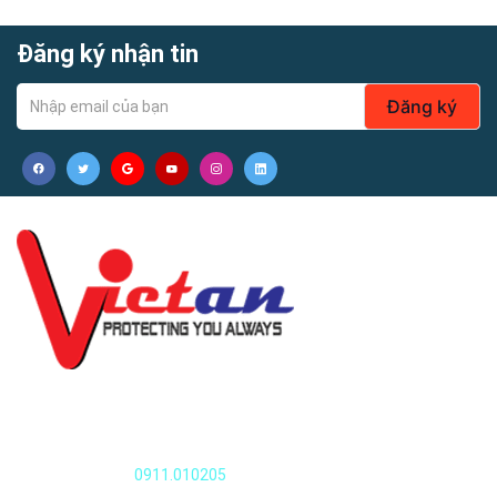
Đăng ký nhận tin
Đăng ký
Quần áo thủy sản
Nguyễn Văn Huyên, Xuân Đỉnh, Tây Hồ, Hà Nội, Việt Nam
Điện thoại:
0911.010205