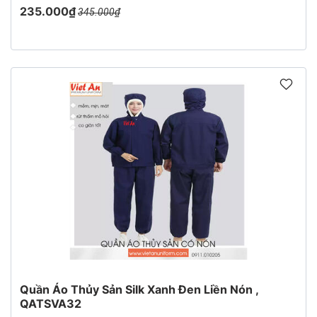
235.000₫
345.000₫
Quần Áo Thủy Sản Silk Xanh Đen Liền Nón ,
QATSVA32