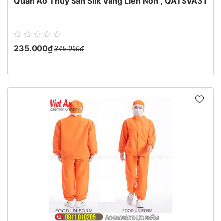
Quần Áo Thủy Sản Silk Vàng Liền Nón , QATSVA31
235.000₫
345.000₫