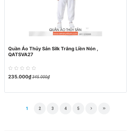
Quần Áo Thủy Sản Silk Trắng Liền Nón ,
QATSVA27
235.000₫
345.000₫
1
2
3
4
5