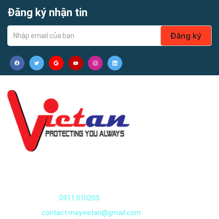
Đăng ký nhận tin
Đăng ký
Quần áo thủy sản
Nguyễn Văn Huyên, Xuân Đỉnh, Tây Hồ, Hà Nội, Việt Nam
Điện thoại:
0911.010205
Email:
contact.mayvietan@gmail.com