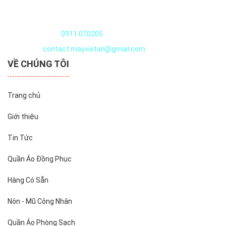
Quần áo thủy sản
Nguyễn Văn Huyên, Xuân Đỉnh, Tây Hồ, Hà Nội, Việt Nam
Điện thoại:
0911.010205
Email:
contact.mayvietan@gmail.com
VỀ CHÚNG TÔI
Trang chủ
Giới thiệu
Tin Tức
Quần Áo Đồng Phục
Hàng Có Sẵn
Nón - Mũ Công Nhân
Quần Áo Phòng Sạch