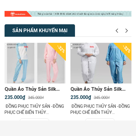
SẢN PHẨM KHUYẾN MẠI
%
-32%
-32%
Quần Áo Thủy Sản Silk
Quần Áo Thủy Sản Silk
Phối Màu Liền Nón ,
Màu Xanh Nhạt Liền Nón ,
235.000₫
235.000₫
345.000₫
345.000₫
QATSVA38
QATSVA37
ĐỒNG PHỤC THỦY SẢN -ĐỒNG
ĐỒNG PHỤC THỦY SẢN -ĐỒNG
PHỤC CHẾ BIẾN THỦY
PHỤC CHẾ BIẾN THỦY
SẢN Quần Áo Bảo Hộ Thủy Sản
SẢN Quần Áo Bảo Hộ Thủy Sản
Giỏ hàng
Giỏ hàng
Phối Màu + Áo Nón TrùmTái Sử
+ Áo Nón TrùmTái Sử Dụng
Dụng Haccp Tiêu Chuẩn Đông
Haccp Tiêu Chuẩn Đông Lạnh
Mua ngay
Mua ngay