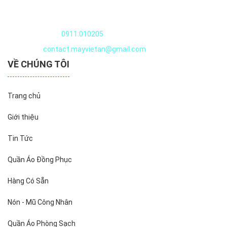
Quần áo thủy sản
Nguyễn Văn Huyên, Xuân Đỉnh, Tây Hồ, Hà Nội, Việt Nam
Điện thoại:
0911.010205
Email:
contact.mayvietan@gmail.com
VỀ CHÚNG TÔI
Trang chủ
Giới thiệu
Tin Tức
Quần Áo Đồng Phục
Hàng Có Sẵn
Nón - Mũ Công Nhân
Quần Áo Phòng Sạch