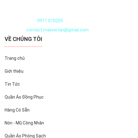
Quần áo thủy sản
Nguyễn Văn Huyên, Xuân Đỉnh, Tây Hồ, Hà Nội, Việt Nam
Điện thoại:
0911.010205
Email:
contact.mayvietan@gmail.com
VỀ CHÚNG TÔI
Trang chủ
Giới thiệu
Tin Tức
Quần Áo Đồng Phục
Hàng Có Sẵn
Nón - Mũ Công Nhân
Quần Áo Phòng Sạch