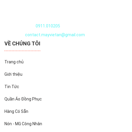
Quần áo thủy sản
Nguyễn Văn Huyên, Xuân Đỉnh, Tây Hồ, Hà Nội, Việt Nam
Điện thoại:
0911.010205
Email:
contact.mayvietan@gmail.com
VỀ CHÚNG TÔI
Trang chủ
Giới thiệu
Tin Tức
Quần Áo Đồng Phục
Hàng Có Sẵn
Nón - Mũ Công Nhân