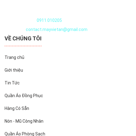
Quần áo thủy sản
Nguyễn Văn Huyên, Xuân Đỉnh, Tây Hồ, Hà Nội, Việt Nam
Điện thoại:
0911.010205
Email:
contact.mayvietan@gmail.com
VỀ CHÚNG TÔI
Trang chủ
Giới thiệu
Tin Tức
Quần Áo Đồng Phục
Hàng Có Sẵn
Nón - Mũ Công Nhân
Quần Áo Phòng Sạch