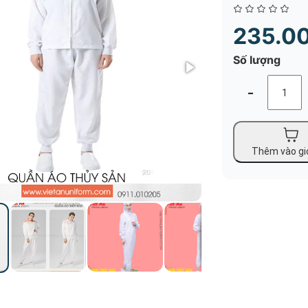
Quần Áo
Áo Blouse Thực Phẩm - Thủy Sản
235.0
Sẳn
Số lượng
Quần Áo
-
Tạp Dề
Đồng Ph
Sẳn
Thêm vào gi
Quần Áo
Găng Tay