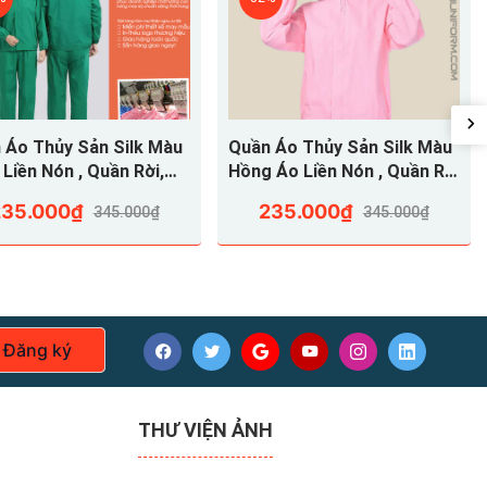
 Áo Thủy Sản Silk Màu
Quần Áo Thủy Sản Silk Màu
Liền Nón , Quần Rời,
Hồng Áo Liền Nón , Quần Rời
SVA36
, QATSVA35
235.000₫
235.000₫
345.000₫
345.000₫
Đăng ký
ống thấm nước,
THƯ VIỆN ẢNH
dược phẩm, thủy sản...