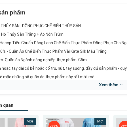
 sản phẩm
THỦY SẢN -ĐỒNG PHỤC CHẾ BIẾN THỦY SẢN
 Hộ Thủy Sản Trắng + Áo Nón Trùm
 Haccp Tiêu Chuẩn Đông Lạnh Chế Biến Thực Phẩm Đồng Phục Cho N
0% - Quần Áo Chế Biến Thực Phẩm Vải Kate Silk Màu Trắng
m: Quần áo Ngành công nghiệp thực phẩm .Gồm :
 hoặc tay dài cổ bẻ hoặc cổ trụ, nút, tay suông. đầy đủ sản phẩm - quý 
hè mặc những bộ quần áo thực phẩm này rất mát mẻ....
Xem thêm
n quan
Mới
Mới
-32%
-32