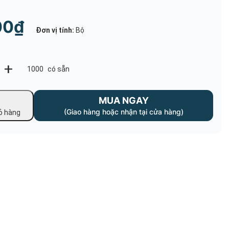
 Phòng Sạch May
Nón Mũ Phòng Sạch
00₫
Đơn vị tính:
Bộ
Nón Mũ Thủy Sản
 Ý Tế May Sẳn
+
1000
có sẵn
ục Thủy Sản May
MUA NGAY
(Giao hàng hoặc nhận tại cửa hàng)
ỏ hàng
 Blouse
 Kho Lạnh