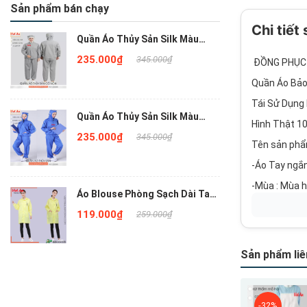
Sản phẩm bán chạy
Chi tiết
Quần Áo Thủy Sản Silk Màu
Xám Liền Nón , QATSVA34
235.000₫
345.000₫
ĐỒNG PHỤC 
Quần Áo Bảo
Tái Sử Dụng
Quần Áo Thủy Sản Silk Màu
Hình Thật 10
Xanh Bích Liền Nón , QATSVA33
235.000₫
345.000₫
Tên sản phẩ
-Áo Tay ngắn
-Mùa : Mùa 
Áo Blouse Phòng Sạch Dài Tay
Màu Vàng QAPSNTVA18
119.000₫
259.000₫
Sản phẩm liê
Mới
Mới
-32%
-32%