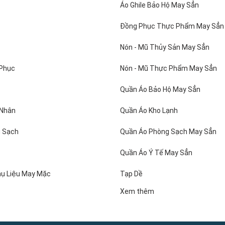
ng gói : 1 bộ 1 gói, 1 thùng 40 bộ kích thước 40x40x60
Áo Ghile Bảo Hộ May Sẳn
c phẩm, thủy sản của Việt An được may vải silk ngựa rất mịn, mặc má
Đồng Phục Thực Phẩm May Sẳn
áo thủy sản, đồng phục thủy sản chúng tôi còn cung cấp ủng cao su, 
Nón - Mũ Thủy Sản May Sẳn
t : Công ty May Đồng Phục Việt An. Sản phẩm như hình, vui lòng liên hệ
 Phục
Nón - Mũ Thực Phẩm May Sẳn
Quần Áo Bảo Hộ May Sẳn
 Nhân
Quần Áo Kho Lạnh
 Sạch
Quần Áo Phòng Sạch May Sẳn
Quần Áo Ý Tế May Sẳn
hụ Liệu May Mặc
Tạp Dề
Xem thêm