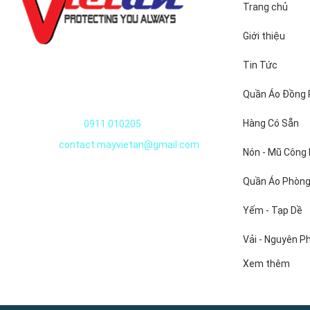
-Quy cách đó
Trang chủ
-Quần áo thự
Giới thiệu
-Ngoài quần 
sản....
Quần áo thủy sản
Tin Tức
-Nhà sản xuấ
Nguyễn Văn Huyên, Xuân Đỉnh, Tây Hồ, Hà
Quần Áo Đồng
Nội, Việt Nam
Hàng Có Sẵn
Điện thoại:
0911.010205
Email:
contact.mayvietan@gmail.com
Nón - Mũ Công
Quần Áo Phòng
Yếm - Tạp Dề
Vải - Nguyên P
Xem thêm