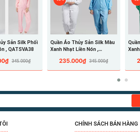
ơn giản, thanh lịch, trang nhã, thuận tiện trong công việc.
y Sản Silk Phối
Quần Áo Thủy Sản Silk Màu
Quần
Nón , QATSVA38
Xanh Nhạt Liền Nón ,
Xanh 
QATSVA37
QAT
00₫
235.000₫
345.000₫
345.000₫
TÔI
CHÍNH SÁCH BÁN HÀNG