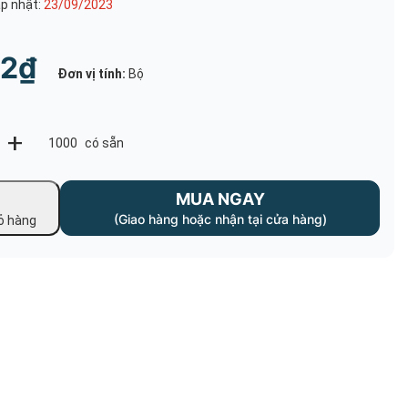
p nhật:
23/09/2023
 Phòng Sạch May
Nón Mũ Phòng Sạch
02₫
Đơn vị tính:
Bộ
Nón Mũ Thủy Sản
 Ý Tế May Sẳn
+
1000
có sẵn
ục Thủy Sản May
MUA NGAY
(Giao hàng hoặc nhận tại cửa hàng)
ỏ hàng
 Blouse
 Kho Lạnh