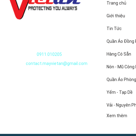
Trang chủ
Giới thiệu
Quần áo thủy sản
Tin Tức
Nguyễn Văn Huyên, Xuân Đỉnh, Tây Hồ, Hà
Quần Áo Đồng
Nội, Việt Nam
Hàng Có Sẵn
Điện thoại:
0911.010205
Email:
contact.mayvietan@gmail.com
- Đơn giá c
Nón - Mũ Công
- Size: S – 
Quần Áo Phòng
-Chất liệu v
Yếm - Tạp Dề
-Quần áo thủ
- Qúy khách 
Vải - Nguyên P
thực phẩm t
Xem thêm
=> Tình trạn
-Miễn phí vậ