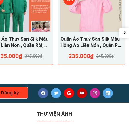
 Áo Thủy Sản Silk Màu
Quần Áo Thủy Sản Silk Màu
Liền Nón , Quần Rời,
Hồng Áo Liền Nón , Quần Rời
SVA36
, QATSVA35
235.000₫
235.000₫
345.000₫
345.000₫
Đăng ký
THƯ VIỆN ẢNH