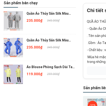
Sản phẩm bán chạy
Chi tiết
Quần Áo Thủy Sản Silk Màu
Xám Liền Nón , QATSVA34
235.000₫
345.000₫
QUẦ ÁO THỦ
- Quần Áo C
. Tên sản ph
Quần Áo Thủy Sản Silk Màu
.Gồm : Áo Tay
Xanh Bích Liền Nón , QATSVA33
235.000₫
345.000₫
- Chất liệu :
Mùa hè mặc n
trong những 
Áo Blouse Phòng Sạch Dài Tay
Màu sắc : Hô
Màu Vàng QAPSNTVA18
119.000₫
259.000₫
Kích thước :
Trọng lượng 
Sản phẩm liê
Giới tính : Un
Tính năng : T
Mới
Mới
Quy cách đóng
-32%
-32%