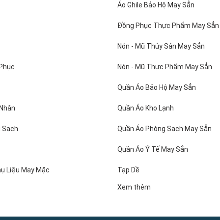
Áo Ghile Bảo Hộ May Sẳn
Đồng Phục Thực Phẩm May Sẳn
Nón - Mũ Thủy Sản May Sẳn
 Phục
Nón - Mũ Thực Phẩm May Sẳn
Quần Áo Bảo Hộ May Sẳn
hưa bao gồm thuế VAT 10%,
 Nhân
Quần Áo Kho Lạnh
XXL có sẵn hàng tại cửa hàng BHLĐ Việt An., Có size big size cho người
 Sạch
Quần Áo Phòng Sạch May Sẳn
ải mềm mịn mặc mát, không xù lông, không nhăn, không co rút, không p
Quần Áo Ý Tế May Sẳn
y sản, đồng phục thủy sản, đồng phục công nhân chế biến thủy sản được V
vui lòng liên hệ 0934.424.525 để được cty May Việt An tư vấn lựa ch
hụ Liệu May Mặc
Tạp Dề
hủy sản của mình nhé.
Xem thêm
g hàng hóa: Luôn có sẵn tại kho để đáp ứng nhu cầu của khách hàng.
n chuyển khi đặt đồng phục thực phẩm - quần áo thực phẩm tại cty Ma