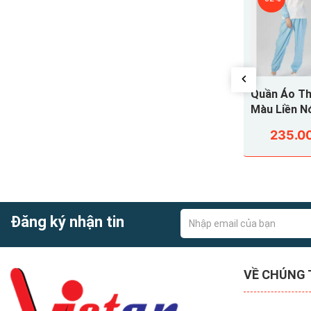
- Kiểu dáng đ
Silk Màu
Quần Áo Thủy Sản Silk Màu
Quần Áo Thủ
QATSVA34
Xanh Bích Liền Nón ,
Màu Liền 
QATSVA33
235.000₫
235.0
45.000₫
345.000₫
Đăng ký nhận tin
VỀ CHÚNG 