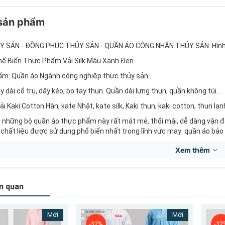
 sản phẩm
Y SẢN - ĐỒNG PHỤC THỦY SẢN - QUẦN ÁO CÔNG NHÂN THỦY SẢN..Hìn
hế Biến Thực Phẩm Vải Silk Màu Xanh Đen
ẩm: Quần áo Ngành công nghiệp thực thủy sản...
 dài cổ trụ, dây kéo, bo tay thun. Quần dài lưng thun, quần không túi...
 vải Kaki Cotton Hàn, kate Nhật, kate silk, Kaki thun, kaki cotton, thun 
hững bộ quần áo thực phẩm này rất mát mẻ, thổi mái, dễ dàng vận đô
chất liệu được sử dụng phổ biến nhất trong lĩnh vực may quần áo bảo 
̀ng,Xanh navy (tím than),xanh biển, trắng, vàng, xanh bích, xanh lá, nâu
Xem thêm
 S-2XL
: 0.5kg
n quan
isex
hoáng khí, mồ hôi hấp thụ, nhẹ nhàng giặc giủ...
Mới
Mới
 gói : 1 bộ 1 gói..
-32%
-32