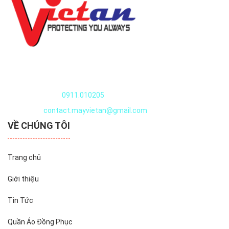
không co rút, không phai màu.
-Quần áo thủy sản, đồng phục thủy sản, đồng phục công
nhân chế biến thủy sản được Việt An ️May sắc sảo tỉ mỉ từng
chi tiết. ️In, thêu Logo miễn phí.
- Qúy khách vui lòng liên hệ 0934.424.525 để được cty May
Quần áo thủy sản
Việt An tư vấn lựa chọn mẫu quần áo thực phẩm cho nhà
máy chế biến
Nguyễn Văn Huyên, Xuân Đỉnh, Tây Hồ, Hà Nội, Việt Nam
thực phẩm thủy sản của mình nhé.
Điện thoại:
0911.010205
=> Tình trạng hàng hóa: Luôn có sẵn tại kho để đáp ứng nhu
Email:
contact.mayvietan@gmail.com
cầu của khách hàng.
VỀ CHÚNG TÔI
-Miễn phí vận chuyển khi đặt đồng phục thực phẩm - quần
áo thực phẩm tại cty May Việt An từ đơn hàng 30 bộ quần
áo công nhân thủy sản.
Trang chủ
Nhà sản xuất : Công ty May Đồng Phục Việt An. Sản phẩm
như hình,
Giới thiệu
vui lòng liên hệ Cty Việt an 0934.424.525 để biết thêm sản
Tin Tức
phẩm chi tiết...
Quần Áo Đồng Phục