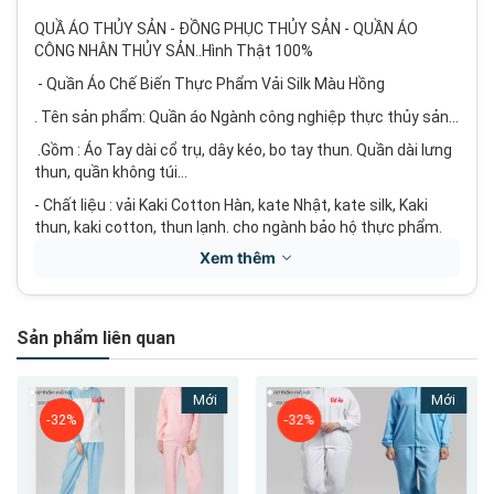
QUẦ ÁO THỦY SẢN - ĐỒNG PHỤC THỦY SẢN - QUẦN ÁO
CÔNG NHÂN THỦY SẢN..Hình Thật 100%
- Quần Áo Chế Biến Thực Phẩm Vải Silk Màu Hồng
. Tên sản phẩm: Quần áo Ngành công nghiệp thực thủy sản...
.Gồm : Áo Tay dài cổ trụ, dây kéo, bo tay thun. Quần dài lưng
thun, quần không túi...
- Chất liệu : vải Kaki Cotton Hàn, kate Nhật, kate silk, Kaki
thun, kaki cotton, thun lạnh. cho ngành bảo hộ thực phẩm.
Xem thêm
Mùa hè mặc những bộ quần áo thực phẩm này rất mát mẻ,
thổi mái, dễ dàng vận động và dễ di chuyển hơn trong quá
trình làm việc ở nhà máy, Một trong những chất liệu được
sử dụng phổ biến nhất trong lĩnh vực may quần áo bảo hộ
Sản phẩm liên quan
lao động hiện nay.
Màu sắc : Hồng,Xanh navy (tím than),xanh biển, trắng, vàng,
Mới
Mới
xanh bích, xanh lá, nâu, xám.
-32%
-32%
Kích thước : S-2XL
Trọng lượng : 0.5kg