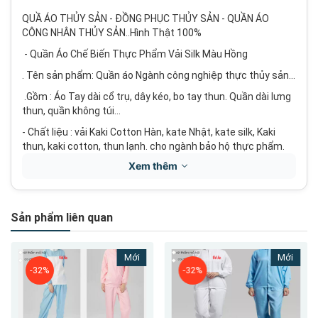
QUẦ ÁO THỦY SẢN - ĐỒNG PHỤC THỦY SẢN - QUẦN ÁO
CÔNG NHÂN THỦY SẢN..Hình Thật 100%
- Quần Áo Chế Biến Thực Phẩm Vải Silk Màu Hồng
. Tên sản phẩm: Quần áo Ngành công nghiệp thực thủy sản...
.Gồm : Áo Tay dài cổ trụ, dây kéo, bo tay thun. Quần dài lưng
thun, quần không túi...
- Chất liệu : vải Kaki Cotton Hàn, kate Nhật, kate silk, Kaki
thun, kaki cotton, thun lạnh. cho ngành bảo hộ thực phẩm.
Xem thêm
Mùa hè mặc những bộ quần áo thực phẩm này rất mát mẻ,
thổi mái, dễ dàng vận động và dễ di chuyển hơn trong quá
trình làm việc ở nhà máy, Một trong những chất liệu được
sử dụng phổ biến nhất trong lĩnh vực may quần áo bảo hộ
Sản phẩm liên quan
lao động hiện nay.
Mới
Mới
-32%
-32%