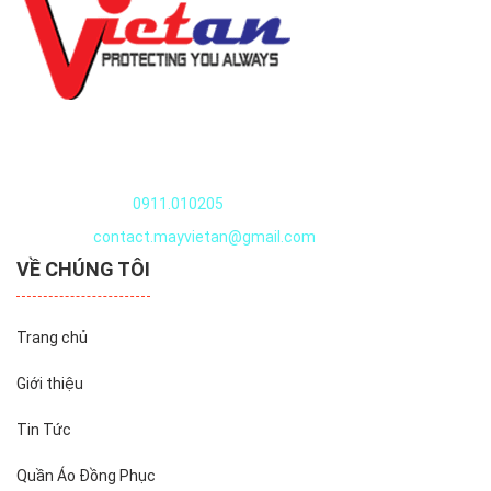
không co rút, không phai màu.
-Quần áo thủy sản, đồng phục thủy sản, đồng phục công
nhân chế biến thủy sản được Việt An ️May sắc sảo tỉ mỉ từng
chi tiết. ️In, thêu Logo miễn phí.
- Qúy khách vui lòng liên hệ 0934.424.525 để được cty May
Quần áo thủy sản
Việt An tư vấn lựa chọn mẫu quần áo thực phẩm cho nhà
máy chế biến
Nguyễn Văn Huyên, Xuân Đỉnh, Tây Hồ, Hà Nội, Việt Nam
thực phẩm thủy sản của mình nhé.
Điện thoại:
0911.010205
=> Tình trạng hàng hóa: Luôn có sẵn tại kho để đáp ứng nhu
Email:
contact.mayvietan@gmail.com
cầu của khách hàng.
VỀ CHÚNG TÔI
-Miễn phí vận chuyển khi đặt đồng phục thực phẩm - quần
áo thực phẩm tại cty May Việt An từ đơn hàng 30 bộ quần
áo công nhân thủy sản.
Trang chủ
Nhà sản xuất : Công ty May Đồng Phục Việt An. Sản phẩm
như hình,
Giới thiệu
vui lòng liên hệ Cty Việt an 0934.424.525 để biết thêm sản
Tin Tức
phẩm chi tiết...
Quần Áo Đồng Phục