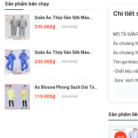
Sản phẩm bán chạy
Chi tiết
Quần Áo Thủy Sản Silk Màu
Xám Liền Nón , QATSVA34
235.000₫
345.000₫
MÔ TẢ SẢN 
Áo choàng t
Quần Áo Thủy Sản Silk Màu
Áo choàng th
Xanh Bích Liền Nón , QATSVA33
235.000₫
345.000₫
Tên gọi khá
-Chất liệu vả
-Size : kích
Áo Blouse Phòng Sạch Dài Tay
-Màu sắc : x
Màu Vàng QAPSNTVA18
119.000₫
259.000₫
-Nhà sản xuấ
-Áo blouse t
Sản phẩm liê
-Áo blouse t
ống tay chắ
Mới
Mới
-Áo choàng t
-47%
-47%