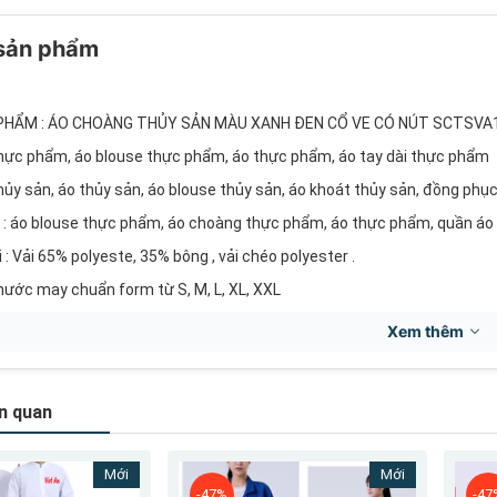
 sản phẩm
PHẨM : ÁO CHOÀNG THỦY SẢN MÀU XANH ĐEN CỔ VE CÓ NÚT SCTSVA
hực phẩm, áo blouse thực phẩm, áo thực phẩm, áo tay dài thực phẩm
ủy sản, áo thủy sản, áo blouse thủy sản, áo khoát thủy sản, đồng phục 
c : áo blouse thực phẩm, áo choàng thực phẩm, áo thực phẩm, quần áo
i : Vải 65% polyeste, 35% bông , vải chéo polyester .
 thước may chuẩn form từ S, M, L, XL, XXL
anh biển, xanh lá, xanh đậm, xanh dương, đen, hồng, đỏ, cam, vàng, trắng
Xem thêm
t : Công Ty May Đồng Phục Việt An.
hủy sản, áo blouse thực phẩm được may với kiểu dáng form dài, suông r
n quan
hực phẩm, áo choàng thực phẩm, áo khoác thực phẩm được thiết kế với 
c chắn.
Mới
Mới
hực phẩm của Việt An được thiết kế với 2 túi xéo dành cho nữ, 3 túi 
-47%
-47