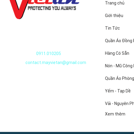
Trang chủ
Giới thiệu
Quần áo thủy sản
Tin Tức
– Chất liệu 
Nguyễn Văn Huyên, Xuân Đỉnh, Tây Hồ, Hà
Quần Áo Đồng
– Thiết kế m
Nội, Việt Nam
– Logo thươn
Hàng Có Sẵn
Điện thoại:
0911.010205
– Size trung
Email:
contact.mayvietan@gmail.com
Nón - Mũ Công
-Quần áo thủ
-Quần áp thủ
Quần Áo Phòng
-Đây là 1 tr
Yếm - Tạp Dề
-Cty May Đồ
Vải - Nguyên P
kim chắc chắ
Liên hệ 0934
Xem thêm