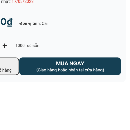
 nhật:
17/05/2023
 Phòng Sạch May
Nón Mũ Phòng Sạch
00₫
Đơn vị tính:
Cái
Nón Mũ Thủy Sản
 Ý Tế May Sẳn
+
1000
có sẵn
ục Thủy Sản May
MUA NGAY
(Giao hàng hoặc nhận tại cửa hàng)
ỏ hàng
 Blouse
 Kho Lạnh