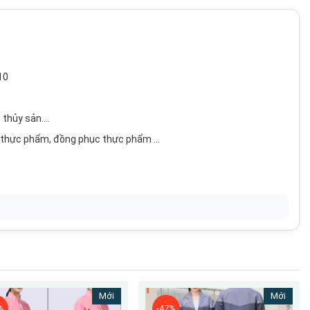
10
thủy sản....
 thực phẩm, đồng phục thực phẩm ...
 ...
ộng rãi, có xẻ tà sau áo.
kiểu cổ chữ V hoặc cổ trụ, nút nhựa to thời trang, tay thun bo
Mới
Mới
vuông dành cho nam, hoặc 2 túi vuông cho nam, hoặc cả nam và nữ
%
-47%