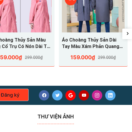
oàng Thủy Sản Màu
Áo Choàng Thủy Sản Dài
 Cổ Trụ Có Nón Dài Tay
Tay Màu Xám Phản Quang
SVA18
ACTSVA17
159.000₫
159.000₫
299.000₫
299.000₫
Đăng ký
THƯ VIỆN ẢNH