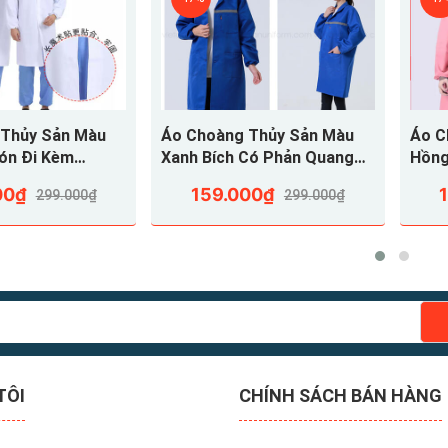
uông
n biệt giới tính, phía sau áo có xẻ tà.
 Thủy Sản Màu
Áo Choàng Thủy Sản Màu
Áo Ch
ón Đi Kèm
Xanh Bích Có Phản Quang
Hồng
ACTSVA19
ACT
00₫
159.000₫
299.000₫
299.000₫
TÔI
CHÍNH SÁCH BÁN HÀNG